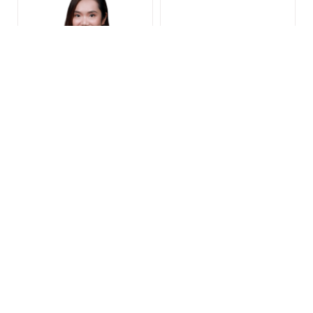
张婷婷 大律师
潘人豪 大律师
认许：2023（香港）
认许: 2025 (香港)
MCIArb, HKMAAL-调解一
般事务