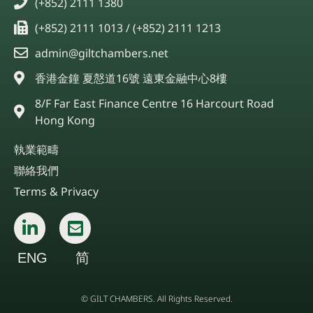
(+852) 2111 1380
(+852) 2111 1013 / (+852) 2111 1213
admin@giltchambers.net
香港金鐘 夏慤道16號 遠東金融中心8樓
8/F Far East Finance Centre 16 Harcourt Road
Hong Kong
執業範疇
聯絡我們
Terms & Privacy
ENG
简
© GILT CHAMBERS. All Rights Reserved.